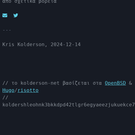
από σχετικά βόρεια
Kris Kolderson, 2024-12-14
// το kolderson-net βασίζεται στα
OpenBSD
&
Hugo
/
risotto
//
koldershleohnk3bkkdpd42tlgr6egyaeezjukuekce7